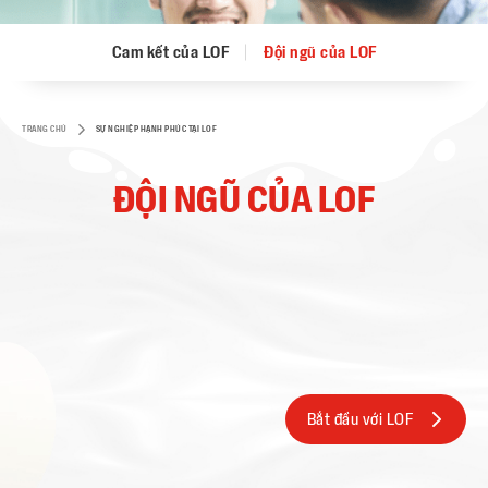
Cam kết của LOF
Đội ngũ của LOF
TRANG CHỦ
SỰ NGHIỆP HẠNH PHÚC TẠI LOF
ĐỘI NGŨ CỦA LOF
Bắt đầu với LOF