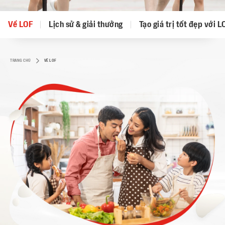
Về LOF
Lịch sử & giải thưởng
Tạo giá trị tốt đẹp với L
TRANG CHỦ
VỀ LOF