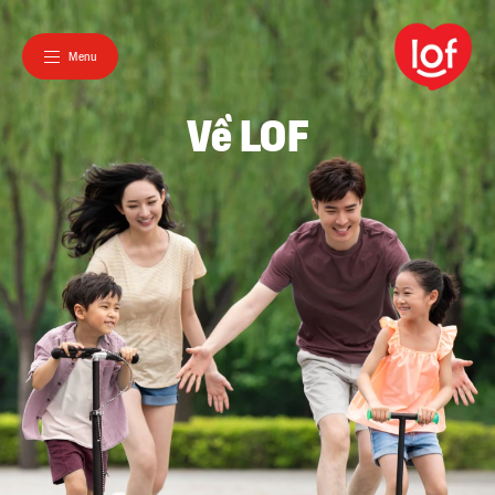
Menu
Về LOF